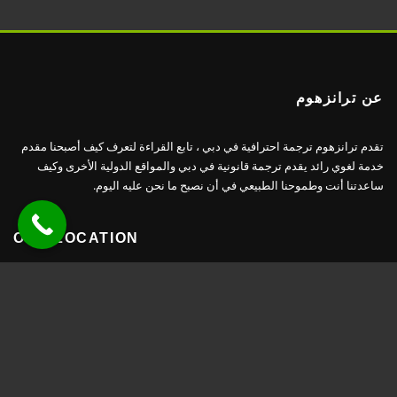
عن ترانزهوم
تقدم ترانزهوم ترجمة احترافية في دبي ، تابع القراءة لتعرف كيف أصبحنا مقدم
خدمة لغوي رائد يقدم ترجمة قانونية في دبي والمواقع الدولية الأخرى وكيف
ساعدتنا أنت وطموحنا الطبيعي في أن نصبح ما نحن عليه اليوم.
OUR LOCATION
Copyright TransHome © 2022.