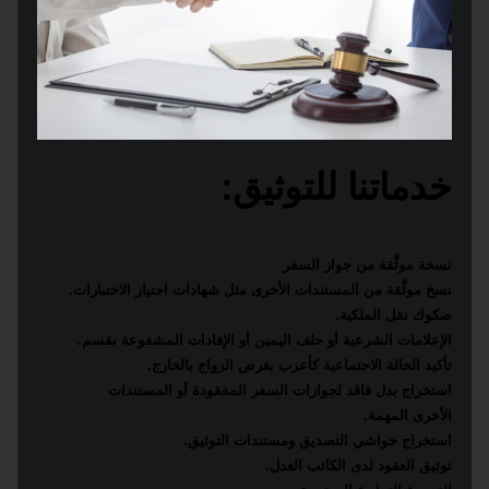
خدماتنا للتوثيق:
نسخة موثَّقة من جواز السفر
نسخ
موثَّقة
من
المستندات الأخرى مثل شهادات اجتياز الاختبارات.
صكوك نقل الملكية.
الإعلامات الشرعية أو حلف اليمين أو الإفادات المشفوعة بقسم.
تأكيد الحالة الاجتماعية كأعزب بغرض الزواج بالخارج.
استخراج بدل فاقد لجوازات السفر المفقودة أو المستندات
الأخرى المهمة.
استخراج حواشي التصديق ومستندات التوثيق.
توثيق العقود لدى الكاتب العدل.